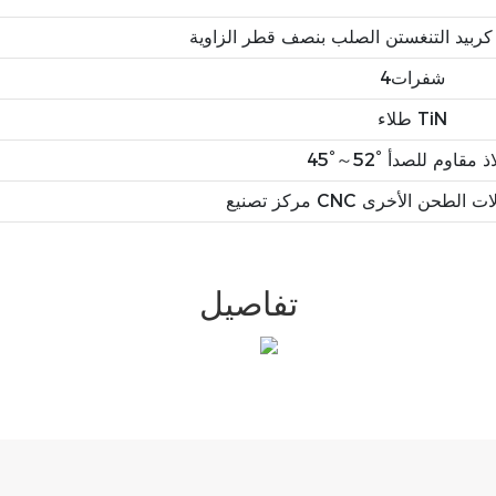
شفرات4
طلاء TiN
52 فولاذ مقاوم للصدأ
النقش وآلات الطحن الأخرى
تفاصيل