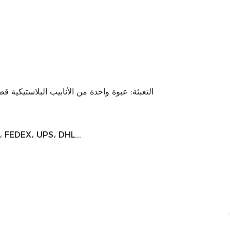
التعبئة: عبوة واحدة من الأنابيب البلاستيكي
شروط الشحن: EX، UPS، DHL