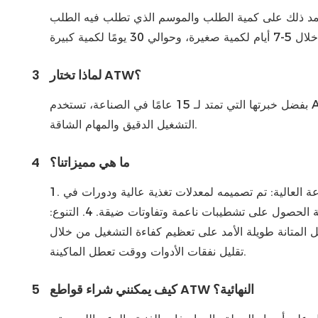
لماذا تختار ATW؟
3
بفضل خبرتها التي تمتد لـ 15 عامًا في الصناعة، تستخدم ATW مواد كربيد عالية الجودة لضمان أدوات ذات صلابة استثنائية ومقاومة للتآكل ومقاومة للحرارة، وهي مناسبة لكل من
التشغيل الدقيق والمهام الشاقة.
ما هي مميزاتنا؟
4
1. عمر أداة ممتد: مقاومة التآكل الفائقة تقلل من عمليات الاستبدال المتكررة، مما يخفض تكاليف التشغيل. 2. التوافق مع السرعة العالية: تم تصميمه لمعدلات تغذية عالية ودورات في
الدقيقة، مما يعزز الإنتاجية دون المساس بالدقة. 3. لمسة نهائية استثنائية للسطح: تضمن الحواف الحادة والاهتزازات البسيطة الحصول على تشطيبات ناعمة وتفاوتات ضيقة. 4. التنوع:
عبر مواد مثل الألومنيوم والمركبات والسبائك الفائقة. 5. كفاءة التكلفة: تعمل المتانة طويلة الأمد على تعظيم كفاءة التشغيل من خلال
تقليل نفقات الأدوات ووقت تعطل الماكينة.
كيف يمكنني شراء قواطع ATW النهائية؟
5