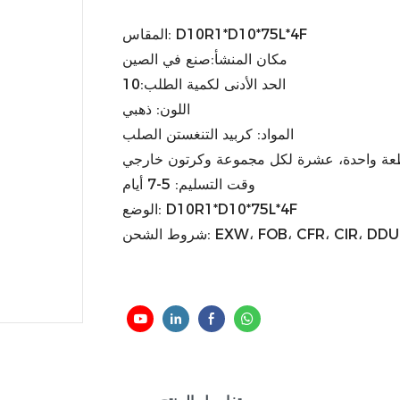
المقاس: D10R1*D10*75L*4F
مكان المنشأ:صنع في الصين
الحد الأدنى لكمية الطلب:10
اللون: ذهبي
المواد: كربيد التنغستن الصلب
ة قطعة واحدة، عشرة لكل مجموعة وكرتون خارجي
وقت التسليم: 5-7 أيام
الوضع: D10R1*D10*75L*4F
EXW، FOB، CFR، CIR، DDU، FED...