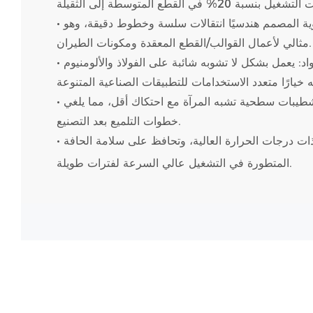
• أداء دقيق: يضمن نصف قطر الزاوية المصمم هندسيًا انتقالات سلسة وخطوط دقيقة، وهو
مثالي لأعمال القوالب/القطع المعقدة ومكونات الطيران.
• التوافق مع العديد من المواد: يعمل بشكل لا تشوبه شائبة على الفولاذ والألومنيوم
• لمسة نهائية ناعمة: تحقق تشطيبات سطحية تشبه المرآة مع احتكاك أقل، مما يلغي
خطوات التلميع بعد التصنيع.
• مقاومة الحرارة: تتحمل العمليات ذات درجات الحرارة العالية، وتحافظ على سلامة الحافة
المتطورة في التشغيل عالي السرعة لفترات طويلة.