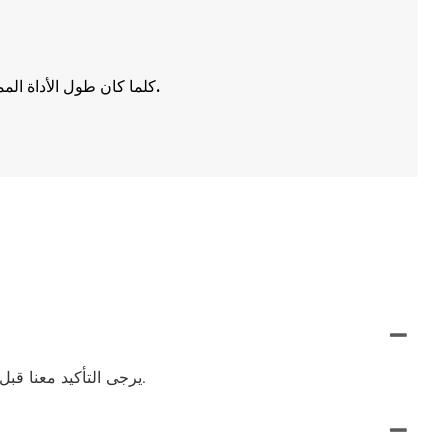
3. كلما كان طول الأداة الممتدة خارج المقبض أقصر، كان ذلك أفضل. إذا امتدت الأداة لفترة طويلة جدًا، فقم بتقليل سرعة الدوران أو معدل التغذية أو حجم القطع.
يمكن شحنها عن طريق البحر، عن طريق الجو أو عن طريق التعبير (EMS، UPS، DHL، TNT، FEDEX وغيرها). يرجى التأكيد معنا قبل تقديم الطلبات.