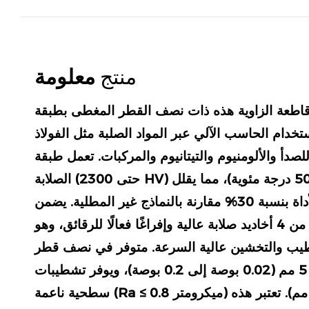
منتج
معلومة
طعة الزاوية هذه ذات نصف القطر المغطى بطبقة TiN ذات 4
ستخدام الحاسب الآلي عبر المواد الصلبة مثل الفولاذ
دأ والألومنيوم والتيتانيوم والمركبات. تعمل طبقة TiN على تعزيز
الصلابة (حتى 2300 HV) ومقاومة الحرارة (حتى 500 درجة مئوية)، مما يقلل
من التآكل ويطيل عمر الأداة بنسبة 30% مقارنة بالنماذج غير المطلية. يضمن
تصميمها المحسن المكون من 4 أخاديد صلابة عالية وإفراغًا فعالًا للرقائق، وهو
طيب والتخشين عالية السرعة. متوفر في نصف قطر
الزاوية من 0.5 مم إلى 5 مم (0.02 بوصة إلى 0.2 بوصة)، ويوفر تشطيبات
سطحية ناعمة (Ra ≤ 0.8 ميكرومتر) وتفاوتات ضيقة (± 0.005 مم). تعتبر هذه