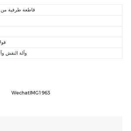
قاطعة طرفية من كربيد التنغستن الصلب بنصف قطر الزاوية
45°～°
مركز تصنيع CNC وآلة 