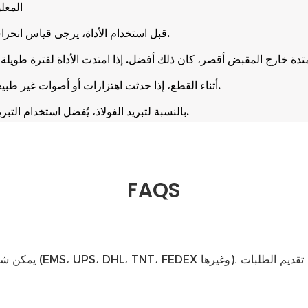
1. ال
2. قبل استخدام الأداة، يرجى قياس انحراف الأداة. إذا تجاوز الانحراف 0.01 ملم، قم بتصحيحه قبل القطع.
4. أثناء القطع، إذا حدثت اهتزازات أو أصوات غير طبيعية، قم بتقليل سرعة الدوران وحجم القطع حتى يتحسن الوضع.
5. بالنسبة لتبريد الفولاذ، يُفضل استخدام التبريد بالرش أو التبريد النفاث، مما يمكن أن يعزز أداء قاطع الطحن.
FAQS