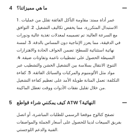
ما هي مميزاتنا؟
4
1. عمر أداة ممتد: مقاومة التآكل الفائقة تقلل من عمليات
الاستبدال المتكررة، مما يخفض تكاليف التشغيل. 2. التوافق
مع السرعة العالية: تم تصميمه لمعدلات تغذية عالية ودورات
في الدقيقة، مما يعزز الإنتاجية دون المساس بالدقة. 3. لمسة
نهائية استثنائية للسطح: تضمن الحواف الحادة والاهتزازات
البسيطة الحصول على تشطيبات ناعمة وتفاوتات ضيقة. 4.
التنوع: الانتقال بسلاسة بين التشغيل الخشن والتشطيب عبر
مواد مثل الألومنيوم والمركبات والسبائك الفائقة. 5. كفاءة
التكلفة: تعمل المتانة طويلة الأمد على تعظيم كفاءة التشغيل
من خلال تقليل نفقات الأدوات ووقت تعطل الماكينة.
كيف يمكنني شراء قواطع ATW النهائية؟
5
تصفح كتالوج موقعنا الرسمي للطلبات المباشرة، أو اتصل
بفريق المبيعات لدينا للحصول على أسعار الجملة والمواصفات
الفنية والدعم اللوجستي.