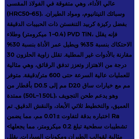
عالي الأداء، وهي متفوقة في الفولاذ المقسى
(HRC50–65)، وسبائك التيتانيوم، ومواد الطيران.
بفضل ركيزة كربيد التنغستن ذات الحبيبات الدقيقة
(0.4–1 ميكرومتر) وطلاء PVD TiN، فإنه يقلل
الاحتكاك بنسبة 35% ويطيل عمر الأداة بنسبة 30%
مقارنة بالأدوات غير المطلية. تقلل زاوية الحلزون 30
درجة من الاهتزاز وتعزز تدفق الرقائق، وهي مثالية
للعمليات عالية السرعة حتى 600 متر/دقيقة. متوفر
بأقطار من D0.5 مم إلى D20 مم مع خيارات ساق
ممتدة (50L–150L)، وهو يدعم طحن التجويف
العميق، والتخطيط ثلاثي الأبعاد، والنقش الدقيق. تم
اختباره بدقة لتفاوت ±0.01 مم، مما يضمن Ra
<تشطيبات سطحية تبلغ 0.2 ميكرومتر، مما يجعلها
مثالية لقوالب الطيران ومكونات السيارات. يقلل