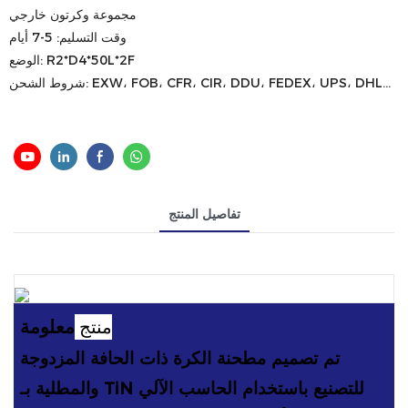
مجموعة وكرتون خارجي
وقت التسليم: 5-7 أيام
الوضع: R2*D4*50L*2F
شروط الشحن: EXW، FOB، CFR، CIR، DDU، FEDEX، UPS، DHL...
تفاصيل المنتج
منتج
معلومة
تم تصميم مطحنة الكرة ذات الحافة المزدوجة
والمطلية بـ TiN للتصنيع باستخدام الحاسب الآلي