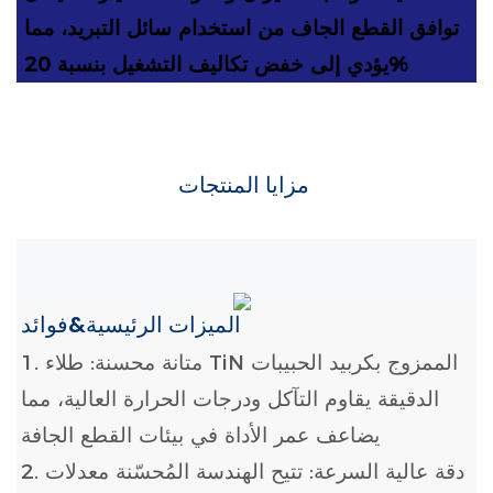
توافق القطع الجاف من استخدام سائل التبريد، مما
يؤدي إلى خفض تكاليف التشغيل بنسبة 20%
مزايا المنتجات
الميزات الرئيسية&فوائد
1. متانة محسنة: طلاء TiN الممزوج بكربيد الحبيبات
الدقيقة يقاوم التآكل ودرجات الحرارة العالية، مما
يضاعف عمر الأداة في بيئات القطع الجافة
2. دقة عالية السرعة: تتيح الهندسة المُحسّنة معدلات