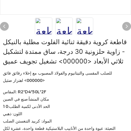
قاطعة كروية دقيقة ثنائية الفلوت مطلية بالنيكل
- زاوية حلزونية 30 درجة، ساق ممتدة لتشكيل
ثلاثي الأبعاد <000000> تشغيل تجويف عميق
للصلب المقسى والتيتانيوم والفولاذ المصبوب مع إخلاء رقائق فائق
<000000> اهتزاز ضئيل
المقاس: R2*D4*50L*2F
مكان المنشأ:صنع في الصين
الحد الأدنى لكمية الطلب:10
اللون: ذهبي
المواد: كربيد التنغستن الصلب
التعبئة: عبوة واحدة من الأنابيب البلاستيكية قطعة واحدة، عشرة لكل