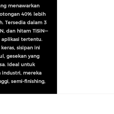
yang menawarkan
motongan 40% lebih
h. Tersedia dalam 3
N, dan hitam TiSiN—
aplikasi tertentu.
eras, sisipan ini
l, gesekan yang
sa. Ideal untuk
 industri, mereka
gi, semi-finishing,