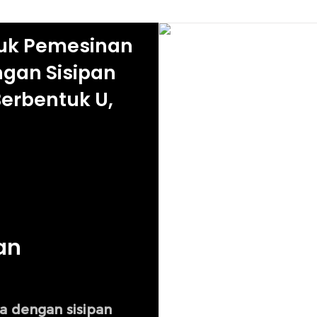
uk Pemesinan
ngan Sisipan
erbentuk U,
an
a dengan sisipan