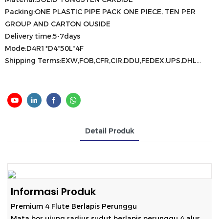
Packing:ONE PLASTIC PIPE PACK ONE PIECE, TEN PER
GROUP AND CARTON OUSIDE
Delivery time:5-7days
Mode:D4R1*D4*50L*4F
Shipping Terms:EXW,FOB,CFR,CIR,DDU,FEDEX,UPS,DHL...
Detail Produk
Informasi Produk
Premium 4 Flute Berlapis Perunggu
Mata bor ujung radius sudut berlapis perunggu 4 alur