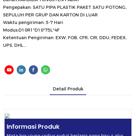
Pengepakan: SATU PIPA PLASTIK PAKET SATU POTONG,
SEPULUH PER GRUP DAN KARTON DI LUAR
Waktu pengiriman: 5-7 Hari
Modus:D10R1*D10*75L*4F
Ketentuan Pengiriman: EXW, FOB, CFR, CIR, DDU, FEDEX,
UPS, DHL...
Detail Produk
Informasi Produk
Mata bor ujung radius sudut berlapis nano biru 4 alur