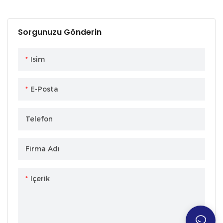
Steel <000000>
<000000> Titanium
Reduced Vibration In
Nano Coating For
Aerospace Alloys
Alloys
Deep Cavity
Wear Resistance Up
Sorgunuzu Gönderin
Operations
To HRC65
Isim
E-Posta
Telefon
Firma Adı
Içerik