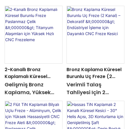
2-Kanallı Bronz
Bronz Kaplama Küresel
Kaplamalı Küresel
Burunlu Uç Freze (2
Burunlu Freze
Kanal) – Dekoratif
Gelişmiş Bronz
Verimli Talaş
Paslanmaz Çelik
<000000> Endüstriyel
Kaplama, Yüksek
Tahliyesi Için 2
<000000> Titanyum
İşleme Için Dayanıklı
Sıcaklık İşlemede
Kanallı Tasarım |
Alaşımları Için Yüksek
CNC Freze Kesici
Sürtünmeyi %30
Kavisli Yüzeyler,
Hızlı CNC Frezeleme
Azaltarak Takım
Gravürler Için CNC
Ömrünü Uzatır
Frezeleme Aleti