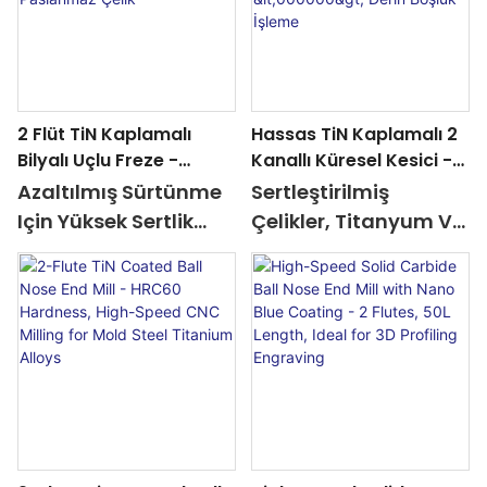
2 Flüt TiN Kaplamalı
Hassas TiN Kaplamalı 2
Bilyalı Uçlu Freze -
Kanallı Küresel Kesici -
Alüminyum, Çelik Için
30° Helis Açısı, 3D
Azaltılmış Sürtünme
Sertleştirilmiş
Yüksek Hassasiyetli CNC
Konturlama Için
Için Yüksek Sertlik
Çelikler, Titanyum Ve
Freze Aleti <000000>
Genişletilmiş Şaft
Uzatılmış Alet Ömrü
Üstün Talaş
Paslanmaz Çelik
<000000> Derin Boşluk
Alüminyum, Çelik,
Boşaltma Özelliğine
İşleme
Paslanmaz Çelik Için
Sahip Kalıp Çelikleri
Mükemmel
Için <000000>
Minimum Titreşim