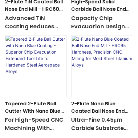
2-Flute TiN Coated Ball
High-Speed Solid
Nose End Mill - HRC60
Carbide Ball Nose End
Hardness, High-Speed
Mill With Nano Blue
Advanced TiN
Capacity Chip
CNC Milling For Mold
Coating - 2 Flutes, 50L
Coating Reduces
Evacuation Design
Steel <000000>
Length, Ideal For 3D
Friction By 35%, Ideal
Ensures Efficiency In
Titanium Alloys
Profiling <000000>
For High-Speed
Mold Steel Titanium,
Engraving
Operations Up To
And Hardened
600m/min
Materials
Tapered 2-Flute Ball
2-Flute Nano Blue
Cutter With Nano Blue
Coated Ball Nose End
Coating - Superior Chip
Mill - HRC65 Hardness,
For High-Speed CNC
Ultra-Fine 0.45μm
Evacuation, Extended
Precision CNC Milling
Machining With
Carbide Substrate
Tool Life For Hardened
For Mold Steel
Smooth Finishing
<000000> Advanced