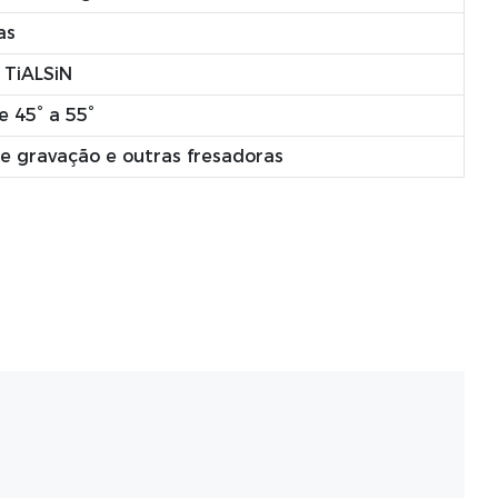
as
 TiALSiN
e 45° a 55°
 gravação e outras fresadoras