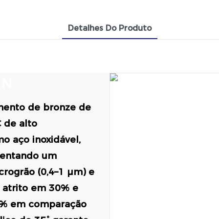
Detalhes Do Produto
o
N
imento de bronze de
 de alto
o aço inoxidável,
esentando um
crogrão (0,4–1 μm) e
 atrito em 30% e
25% em comparação