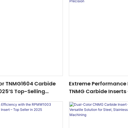
Machining
or TNMG1604 Carbide
Extreme Performance 
2025’s Top-Selling
TNMG Carbide Inserts
For Steel <000000>
Hardened Quenched S
 Steel Machining
Precision