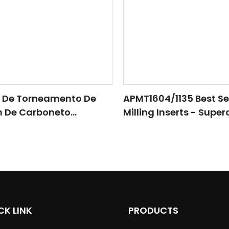
s De Torneamento De
APMT1604/1135 Best Se
 De Carboneto
Milling Inserts - Supe
/1135 Para Ferramenta
CNC Machining With 
 CNC De Acabamento
Precision
CK LINK
PRODUCTS