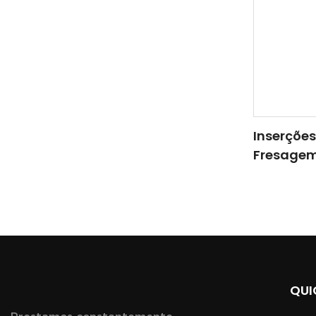
Inserçõe
Fresagem
APMT1604
De Torno
De Aço
QUI