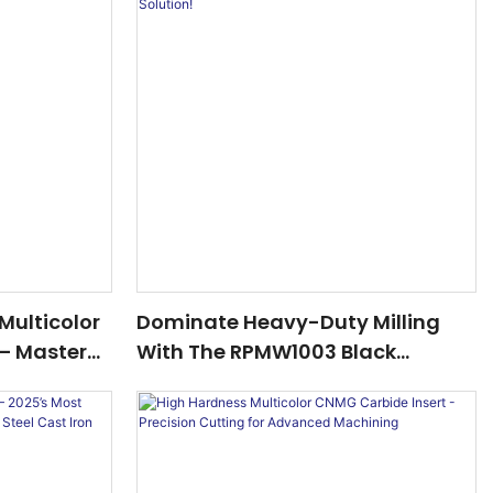
Multicolor
Dominate Heavy-Duty Milling
 – Master
With The RPMW1003 Black
teels With
Carbide Insert – 2025’s Best-
Selling Cutting Solution!