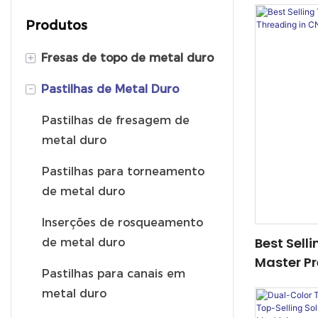
Produtos
+
Fresas de topo de metal duro
-
Pastilhas de Metal Duro
Fresa de ponta esférica
Fresa de topo com raio de
Pastilhas de fresagem de
canto
metal duro
Fresa de topo quadrado
Pastilhas para torneamento
de metal duro
Inserções de rosqueamento
Best Sell
de metal duro
Master Pr
Pastilhas para canais em
CNC Mach
metal duro