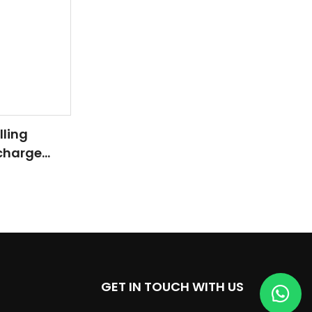
lling
rcharge
Carbide
GET IN TOUCH WITH US