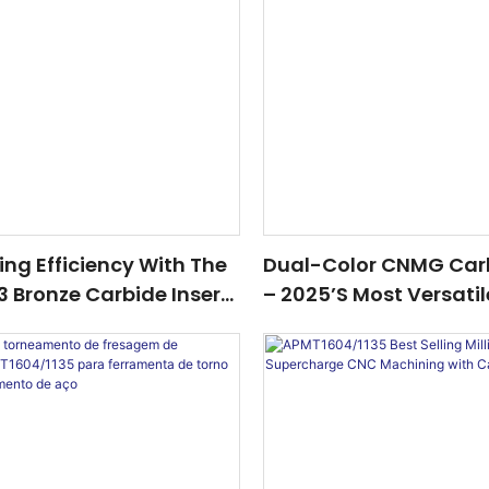
ling Efficiency With The
Dual-Color CNMG Carb
 Bronze Carbide Insert
– 2025’s Most Versatil
er In 2025
For Steel, Stainless Ste
<000000> Cast Iron M