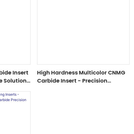
ide Insert
High Hardness Multicolor CNMG
e Solution
Carbide Insert - Precision
el
Cutting For Advanced Machining
achining