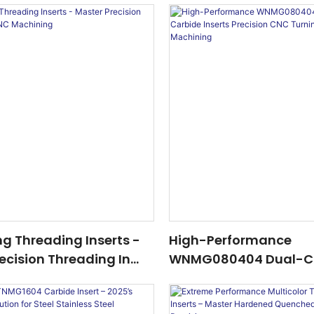
ing Threading Inserts -
High-Performance
ecision Threading In
WNMG080404 Dual-C
ining
Carbide Inserts Preci
Turning <000000> Indu