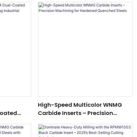
High-Speed Multicolor WNMG
oated
Carbide Inserts – Precision
sion CNC
Machining For Hardened
strial
Quenched Steels