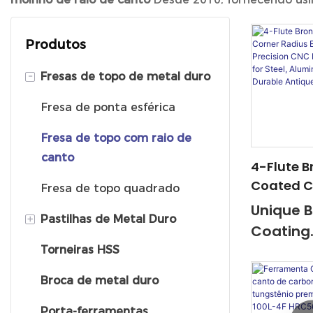
Produtos
-
Fresas de topo de metal duro
Fresa de ponta esférica
Fresa de topo com raio de
canto
4-Flute B
Coated C
Fresa de topo quadrado
Radius End
Unique 
+
Pastilhas de Metal Duro
High Prec
Coating
Milling Cu
Combin
Torneiras HSS
Pastilhas de fresagem de
Steel, A
metal duro
Aestheti
Alloy | Du
Broca de metal duro
Appeal 
Antique F
Pastilhas para torneamento
Porta-ferramentas