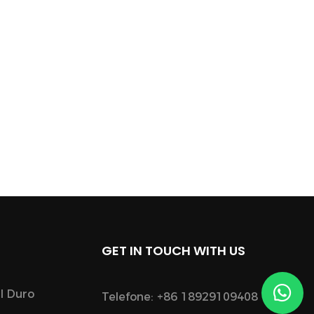
GET IN TOUCH WITH US
l Duro
Telefone: +86 18929109408