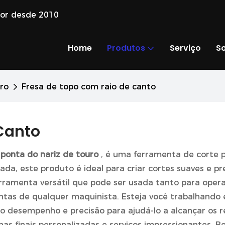
dor desde 2010
Home
Produtos
Serviço
S
ro
Fresa de topo com raio de canto
Canto
ponta do nariz de touro
, é uma ferramenta de corte
ada, este produto é ideal para criar cortes suaves e p
ferramenta versátil que pode ser usada tanto para op
ntas de qualquer maquinista. Esteja você trabalhando
lto desempenho e precisão para ajudá-lo a alcançar os
as finais personalizadas e serviços impressionantes. B