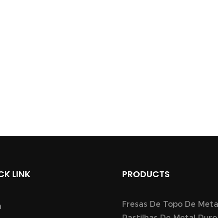
CK LINK
PRODUCTS
Fresas De Topo De Meta
a
Pastilhas De Metal Duro