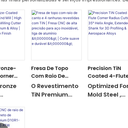
ronze-
Fresa De Topo
Precision TiN
orner
Com Raio De
Coated 4-Flut
 Mill |
Canto E 4
Corner Radius
Bronze
O Revestimento
Optimized Fo
ision CNC
Ranhuras
Cutter - 35° He
TiN Premium
Mold Steel ,
tter For
Revestidas Com
Angle, Extend
es
Oferece
Titanium, An
luminum &
TiN | Fresa CNC De
Shank For 3D
c
Resistência
Aerospace
rable
Alta Precisão Para
Profiling &
With
Superior Ao
Alloys With
inish
Aço Inoxidável,
Aerospace Allo