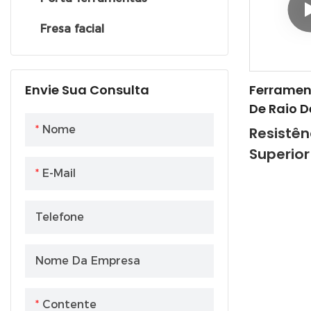
Superio
de metal duro
Resista
Fresa facial
Inserções de rosqueamento
de metal duro
Pastilhas para canais em
Ferramen
Envie Sua Consulta
De Raio 
metal duro
De Carbo
Nome
Resistên
Tungstên
Superior
Premium 
Desgaste
E-Mail
100L-4F 
Design 
ATW
R De Pre
Telefone
Ideal Pa
Materiai
Nome Da Empresa
Contente