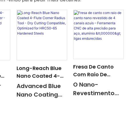
Fresa De Canto
Long-Reach Blue
Com Raio De
e
Nano Coated 4-
Canto Nano
Flute Corner
O Nano-
r
Advanced Blue
Revestido De 4
lix
Radius Tool - Dry
Revestimento
Nano Coating
Canais Azuis –
ed
Cutting
Aumenta A
d
Reduces Friction
Ferramenta CNC
Compatible,
Dureza, A
By 35%,
De Alta Precisão
Optimized For
Resistência Ao
Extending Tool
Para Aço,
ys
HRC50–65
Calor, Perfeito