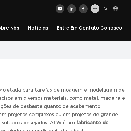
obre Nós
Notícias
Entre Em Contato Conosco
 projetada para tarefas de moagem e modelagem de
recisos em diversos materiais, como metal, madeira e
erações de desbaste quanto de acabamento,
 em projetos complexos ou em projetos de grande
 resultados desejados. ATW é um
fabricante de
em -vindo para pedir mais detalhes!