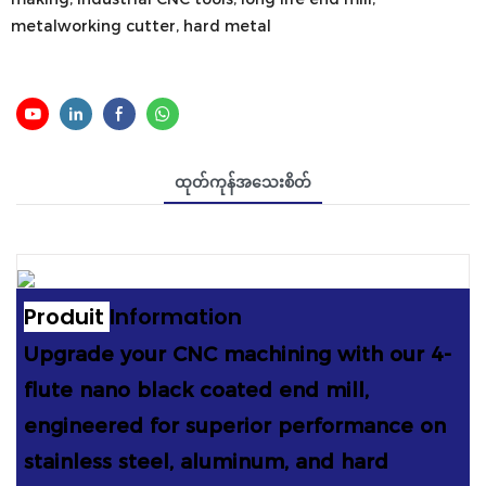
metalworking cutter, hard metal
ထုတ်ကုန်အသေးစိတ်
Produit
Information
Upgrade your CNC machining with our 4-
flute nano black coated end mill,
engineered for superior performance on
stainless steel, aluminum, and hard