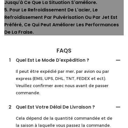
Jusqu'à Ce Que La Situation S'améliore.
5. Pour Le Refroidissement De L'acier, Le
Refroidissement Par Pulvérisation Ou Par Jet Est
Préféré, Ce Qui Peut Améliorer Les Performances
De La Fraise.
FAQS
1
Quel Est Le Mode D'expédition ?
Il peut être expédié par mer, par avion ou par
express (EMS, UPS, DHL, TNT, FEDEX et ect).
Veuillez confirmer avec nous avant de passer
commande.
2
Quel Est Votre Délai De Livraison ?
Cela dépend de la quantité commandée et de
la saison à laquelle vous passez la commande.