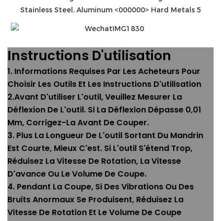
Instructions D'utilisation
1. Informations Requises Par Les Acheteurs Pour
Choisir Les Outils Et Les Instructions D'utilisation
2.Avant D'utiliser L'outil, Veuillez Mesurer La
Déflexion De L'outil. Si La Déflexion Dépasse 0,01
Mm, Corrigez-La Avant De Couper.
3. Plus La Longueur De L'outil Sortant Du Mandrin
Est Courte, Mieux C'est. Si L'outil S'étend Trop,
Réduisez La Vitesse De Rotation, La Vitesse
D'avance Ou Le Volume De Coupe.
4. Pendant La Coupe, Si Des Vibrations Ou Des
Bruits Anormaux Se Produisent, Réduisez La
Vitesse De Rotation Et Le Volume De Coupe