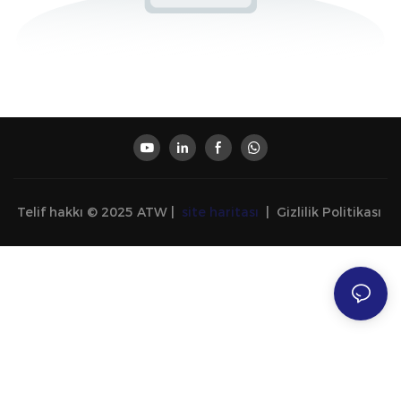
Telif hakkı © 2025 ATW |
site haritası
|
Gizlilik Politikası